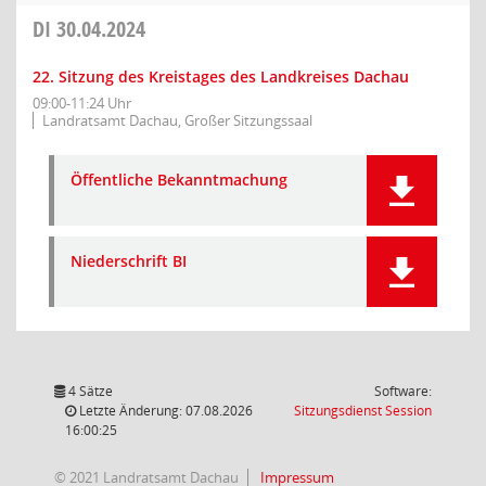
DI
30.04.2024
22. Sitzung des Kreistages des Landkreises Dachau
09:00-11:24 Uhr
Landratsamt Dachau, Großer Sitzungssaal
Öffentliche Bekanntmachung
Niederschrift BI
4 Sätze
Software:
(Wird in
Letzte Änderung: 07.08.2026
Sitzungsdienst
Session
16:00:25
© 2021 Landratsamt Dachau
Impressum